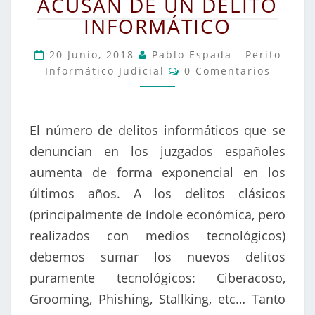
ACUSAN DE UN DELITO
TE
INFORMÁTICO
ACUSAN
DE
20 Junio, 2018
Pablo Espada - Perito
UN
Comentarios
Informático Judicial
0 Comentarios
DELITO
INFORMÁTICO
El número de delitos informáticos que se
denuncian en los juzgados españoles
aumenta de forma exponencial en los
últimos años. A los delitos clásicos
(principalmente de índole económica, pero
realizados con medios tecnológicos)
debemos sumar los nuevos delitos
puramente tecnológicos: Ciberacoso,
Grooming, Phishing, Stallking, etc… Tanto