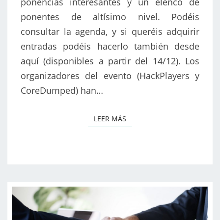
ponencias interesantes y un elenco de
ponentes de altísimo nivel. Podéis
consultar la agenda, y si queréis adquirir
entradas podéis hacerlo también desde
aquí (disponibles a partir del 14/12). Los
organizadores del evento (HackPlayers y
CoreDumped) han…
LEER MÁS
LEER MÁS