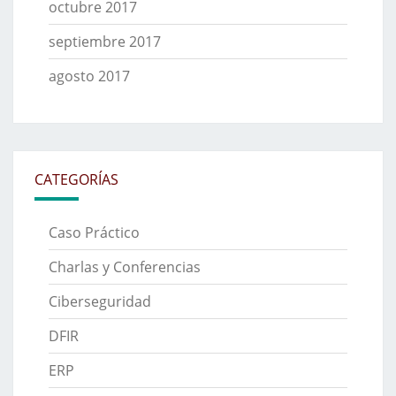
octubre 2017
septiembre 2017
agosto 2017
CATEGORÍAS
Caso Práctico
Charlas y Conferencias
Ciberseguridad
DFIR
ERP