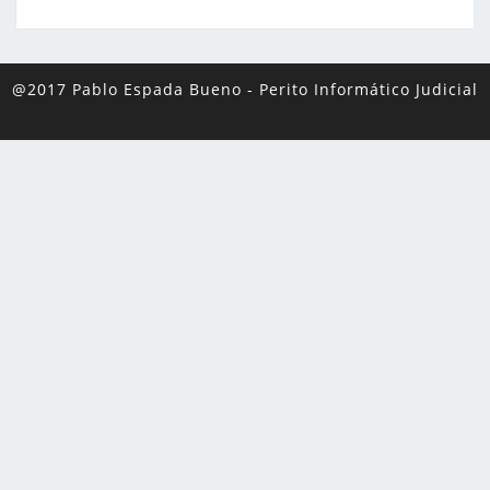
@2017 Pablo Espada Bueno
-
Perito Informático Judicial