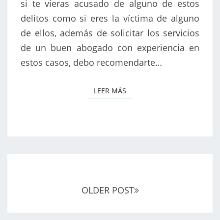
si te vieras acusado de alguno de estos
delitos como si eres la víctima de alguno
de ellos, además de solicitar los servicios
de un buen abogado con experiencia en
estos casos, debo recomendarte…
LEER MÁS
LEER MÁS
Navegación
de
entradas
OLDER POST