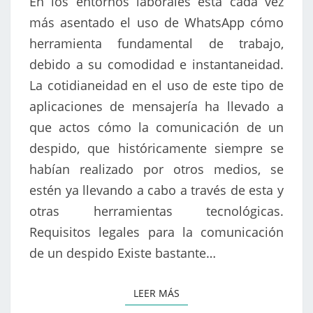
En los entornos laborales está cada vez
más asentado el uso de WhatsApp cómo
herramienta fundamental de trabajo,
debido a su comodidad e instantaneidad.
La cotidianeidad en el uso de este tipo de
aplicaciones de mensajería ha llevado a
que actos cómo la comunicación de un
despido, que históricamente siempre se
habían realizado por otros medios, se
estén ya llevando a cabo a través de esta y
otras herramientas tecnológicas.
Requisitos legales para la comunicación
de un despido Existe bastante…
LEER MÁS
LEER MÁS