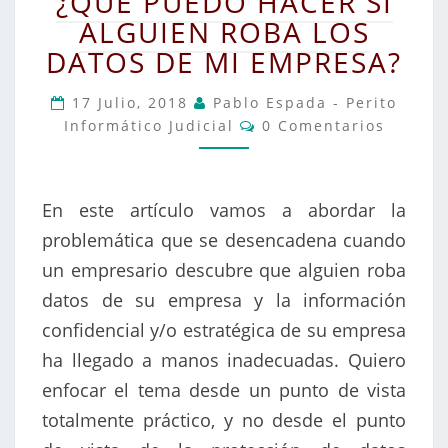
¿QUE PUEDO HACER SI
PUEDO
ALGUIEN ROBA LOS
HACER
SI
DATOS DE MI EMPRESA?
ALGUIEN
ROBA
17 Julio, 2018
Pablo Espada - Perito
Comentarios
Informático Judicial
LOS
0 Comentarios
DATOS
DE
MI
En este artículo vamos a abordar la
EMPRESA?
problemática que se desencadena cuando
un empresario descubre que alguien roba
datos de su empresa y la información
confidencial y/o estratégica de su empresa
ha llegado a manos inadecuadas. Quiero
enfocar el tema desde un punto de vista
totalmente práctico, y no desde el punto