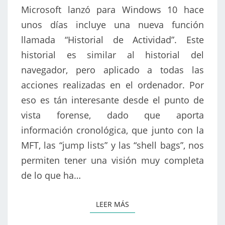
Microsoft lanzó para Windows 10 hace
unos días incluye una nueva función
llamada “Historial de Actividad”. Este
historial es similar al historial del
navegador, pero aplicado a todas las
acciones realizadas en el ordenador. Por
eso es tán interesante desde el punto de
vista forense, dado que aporta
información cronológica, que junto con la
MFT, las “jump lists” y las “shell bags”, nos
permiten tener una visión muy completa
de lo que ha…
LEER MÁS
LEER MÁS