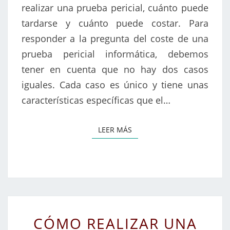
realizar una prueba pericial, cuánto puede
tardarse y cuánto puede costar. Para
responder a la pregunta del coste de una
prueba pericial informática, debemos
tener en cuenta que no hay dos casos
iguales. Cada caso es único y tiene unas
características específicas que el…
LEER MÁS
LEER MÁS
CÓMO
CÓMO REALIZAR UNA
REALIZAR