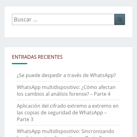
Buscar
Busca
por:
ENTRADAS RECIENTES
¿Se puede despedir a través de WhatsApp?
WhatsApp multidispositivo: ¿Cómo afectan
los cambios al análisis forense? – Parte 4
Aplicación del cifrado extremo a extremo en
las copias de seguridad de WhatsApp –
Parte 3
WhatsApp multidispositivo: Sincronizando