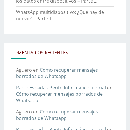
los datos entre dispositivos – Parte 2
WhatsApp multidispositivo: ¿Qué hay de
nuevo? – Parte 1
COMENTARIOS RECIENTES
Aguero
en
Cómo recuperar mensajes
borrados de Whatsapp
Pablo Espada - Perito Informático Judicial
en
Cómo recuperar mensajes borrados de
Whatsapp
Aguero
en
Cómo recuperar mensajes
borrados de Whatsapp
Pablo Espada - Perito Informático Judicial
en