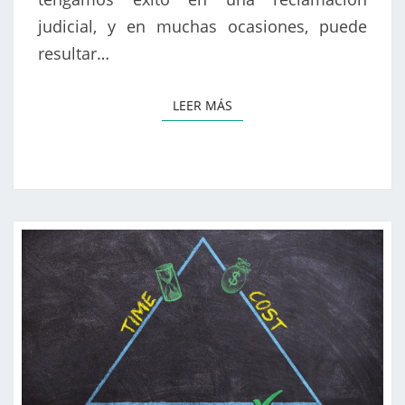
judicial, y en muchas ocasiones, puede
resultar…
LEER MÁS
LEER MÁS