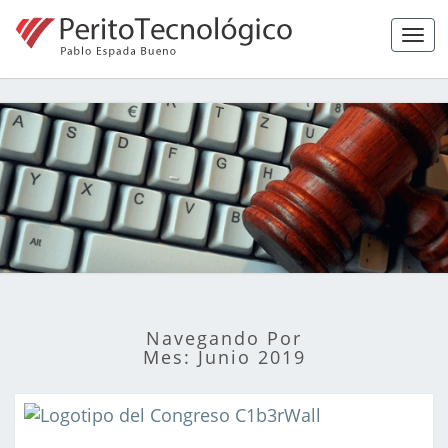
Tog
navi
Peritaje
Forense,
Ciberseguridad
Y Hacking Ético
Navegando Por
Mes:
Junio 2019