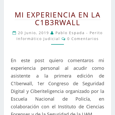
MI
MI EXPERIENCIA EN LA
EXPERIENCIA
C1B3RWALL
EN
LA
20 Junio, 2019
Pablo Espada - Perito
C1B3RWALL
Comentarios
Informático Judicial
0 Comentarios
En este post quiero comentaros mi
experiencia personal al acudir como
asistente a la primera edición de
C1berwall, 1er Congreso de Seguridad
Digital y Ciberiteligencia organizado por la
Escuela Nacional de Policía, en
colaboración con el Instituto de Ciencias
Forenses y de la Seguridad de la UAM