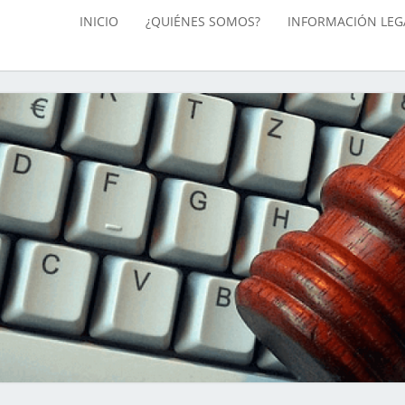
INICIO
¿QUIÉNES SOMOS?
INFORMACIÓN LEG
Peritaje
Forense,
Ciberseguridad
Y Hacking
Ético