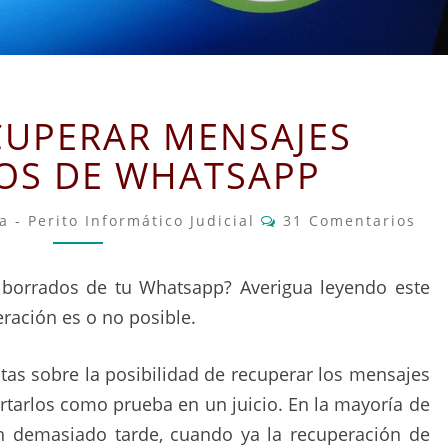
CÓMO
UPERAR MENSAJES
RECUPERAR
MENSAJES
OS DE WHATSAPP
BORRADOS
DE
Comentarios
 - Perito Informático Judicial
31 Comentarios
WHATSAPP
 borrados de tu Whatsapp? Averigua leyendo este
eración es o no posible.
as sobre la posibilidad de recuperar los mensajes
tarlos como prueba en un juicio. En la mayoría de
an demasiado tarde, cuando ya la recuperación de