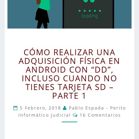
CÓMO
CÓMO REALIZAR UNA
REALIZAR
ADQUISICIÓN FÍSICA EN
UNA
ANDROID CON “DD”,
ADQUISICIÓN
FÍSICA
INCLUSO CUANDO NO
EN
TIENES TARJETA SD –
ANDROID
PARTE 1
CON
“DD”,
5 Febrero, 2018
Pablo Espada - Perito
Comentarios
INCLUSO
Informático Judicial
16 Comentarios
CUANDO
NO
TIENES