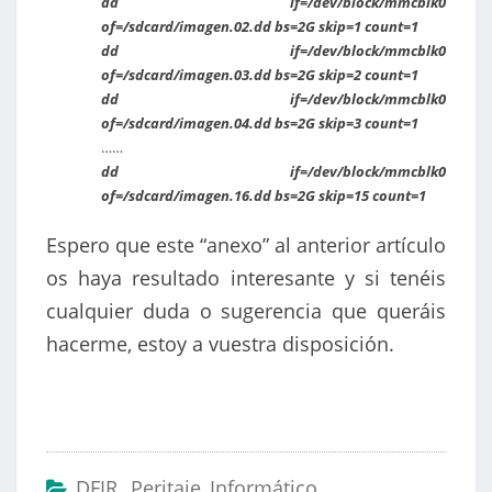
dd if=/dev/block/mmcblk0
of=/sdcard/imagen.02.dd bs=2G skip=1 count=1
dd if=/dev/block/mmcblk0
of=/sdcard/imagen.03.dd bs=2G skip=2 count=1
dd if=/dev/block/mmcblk0
of=/sdcard/imagen.04.dd bs=2G skip=3 count=1
……
dd if=/dev/block/mmcblk0
of=/sdcard/imagen.16.dd bs=2G skip=15 count=1
Espero que este “anexo” al anterior artículo
os haya resultado interesante y si tenéis
cualquier duda o sugerencia que queráis
hacerme, estoy a vuestra disposición.
DFIR
,
Peritaje Informático