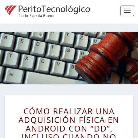
Tog
navi
Peritaje
Forense,
Ciberseguridad
Y Hacking Ético
CÓMO
CÓMO REALIZAR UNA
REALIZAR
ADQUISICIÓN FÍSICA EN
UNA
ANDROID CON “DD”,
ADQUISICIÓN
FÍSICA
INCLUSO CUANDO NO