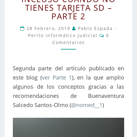
EN
TIENES TARJETA SD –
ANDROID
PARTE 2
CON
“DD”,
28 Febrero, 2019
Pablo Espada -
Comentarios
INCLUSO
Perito Informático Judicial
0
CUANDO
Comentarios
NO
TIENES
TARJETA
Segunda parte del artículo publicado en
SD
este blog (
ver Parte 1
), en la que amplio
–
algunos de los conceptos gracias a las
PARTE
recomendaciones de Buenaventura
2
Salcedo Santos-Olmo (
@nomed__1
)