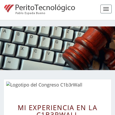
Tog
navi
Peritaje
Forense,
Ciberseguridad
Y Hacking Ético
MI
MI EXPERIENCIA EN LA
EXPERIENCIA
C1B3RWALL
EN