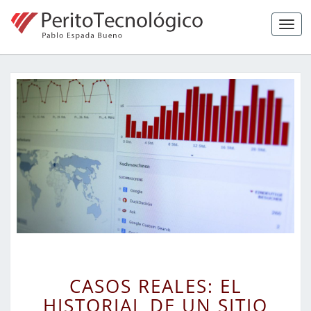
Tog
navi
CASOS
CASOS REALES: EL
REALES:
HISTORIAL DE UN SITIO
EL