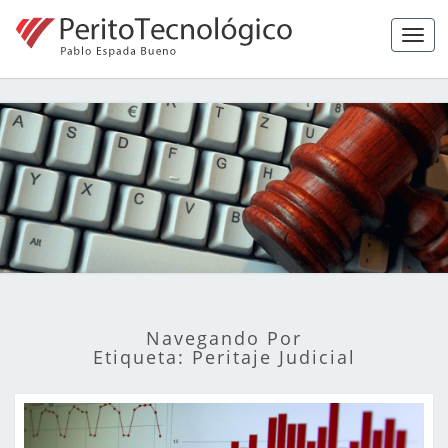
Tog
navi
Peritaje
Forense,
Ciberseguridad
Y Hacking Ético
Navegando Por
Etiqueta:
Peritaje Judicial