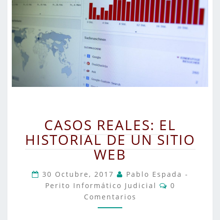
CASOS
CASOS REALES: EL
REALES:
HISTORIAL DE UN SITIO
EL
HISTORIAL
WEB
DE
UN
30 Octubre, 2017
Pablo Espada -
Comentarios
Perito Informático Judicial
SITIO
0
Comentarios
WEB