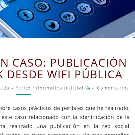
ANÁLISIS
UN CASO: PUBLICACIÓN
DE
UN
 DESDE WIFI PÚBLICA
CASO:
PUBLICACIÓN
Comentarios
ada - Perito Informático Judicial
4 Comentarios
EN
FACEBOOK
DESDE
obre casos prácticos de peritajes que he realizado,
WIFI
este caso relacionado con la identificación de la
PÚBLICA
a realizado una publicación en la red social