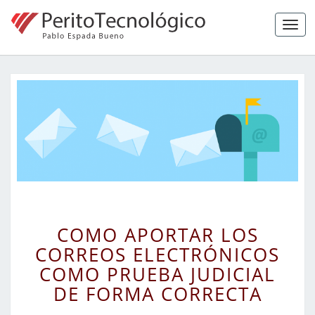
Tog
navi
COMO
COMO APORTAR LOS
APORTAR
CORREOS ELECTRÓNICOS
LOS
COMO PRUEBA JUDICIAL
CORREOS
ELECTRÓNICOS
DE FORMA CORRECTA
COMO