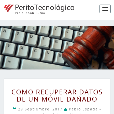
Tog
navi
Peritaje
Forense,
Ciberseguridad
Y Hacking Ético
COMO
COMO RECUPERAR DATOS
RECUPERAR
DE UN MÓVIL DAÑADO
DATOS
DE
29 Septiembre, 2017
Pablo Espada -
UN
Comentarios